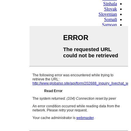
Sinhala
Slovak
Slovenian
Somali
Samoan
Scots Gaelic
Shona
Sindhi
Sundanese
Swahili
Tajik
Tamil
Telugu
Thai
Ukrainian
Urdu
Uzbek
Vietnamese
Welsh
Xhosa
Yiddish
Yoruba
Zulu
Kinyarwanda
Tatar