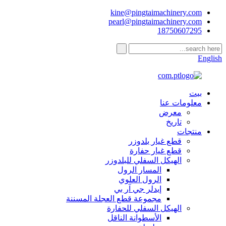
kine@pingtaimachinery.com
pearl@pingtaimachinery.com
18750607295
English
بيت
معلومات عنا
معرض
تاريخ
منتجات
قطع غيار بلدوزر
قطع غيار حفارة
الهيكل السفلي للبلدوزر
المسار الرول
الرول العلوي
إيدلر جي آر بي
مجموعة قطع العجلة المسننة
الهيكل السفلي للحفارة
الأسطوانة الناقل