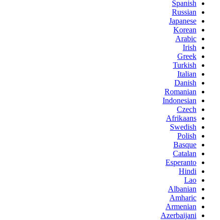
Spanish
Russian
Japanese
Korean
Arabic
Irish
Greek
Turkish
Italian
Danish
Romanian
Indonesian
Czech
Afrikaans
Swedish
Polish
Basque
Catalan
Esperanto
Hindi
Lao
Albanian
Amharic
Armenian
Azerbaijani