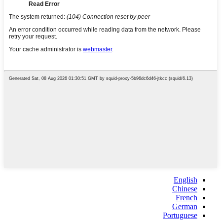
English
Chinese
French
German
Portuguese