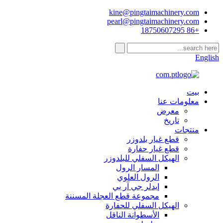
kine@pingtaimachinery.com
pearl@pingtaimachinery.com
+86 18750607295
English
بيت
معلومات عنا
معرض
تاريخ
منتجات
قطع غيار بلدوزر
قطع غيار حفارة
الهيكل السفلي للبلدوزر
المسار الرول
الرول العلوي
إيدلر جي آر بي
مجموعة قطع العجلة المسننة
الهيكل السفلي للحفارة
الأسطوانة الناقل